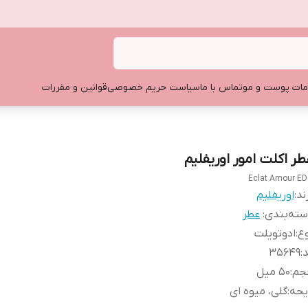
ات پوست و مو
تماس با ما
سیاست حریم خصوصی
قوانین و مقررات
طر اکلت امور اوریفلیم
Eclat Amour E
ند:
اوریفلیم
ته‌بندی
:
عطر
ع
:
ادوتویلت
د
:
۳۵۶۴۹
جم
:
۵۰ میل
یحه
:
گلی، میوه ای