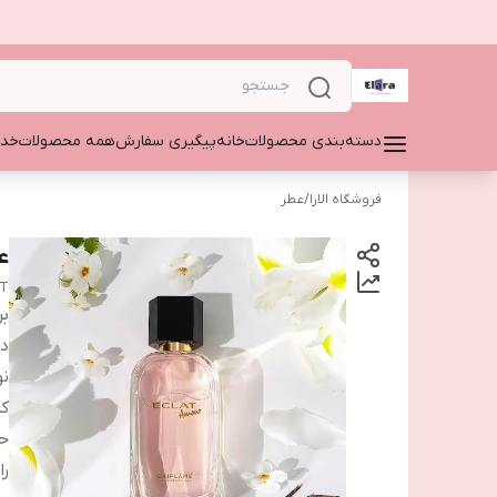
دسته‌بندی محصولات
خانه
پیگیری سفارش
همه محصولات
خدم
فروشگاه الارا
/
عطر
ع
DT
بر
دس
نو
ک
ح
را