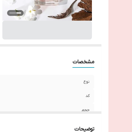
مشخصات
نوع
کد
حجم
رایحه
توضیحات