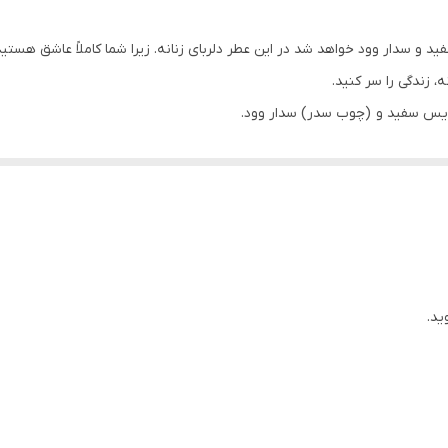
و سدار وود خواهد شد در این عطر دلربای زنانه. زیرا شما کاملاً عاشق هستید
، زندگی را سر کنید.
اریس سفید و (چوب سدر) سدار وود.
 عشق فرار کنید.😍
یس سفید ، چوب سدر
ید.