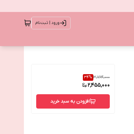
ورود | ثبت‌نام
34
%
3,764,000
2,455,000
افزودن به سبد خرید