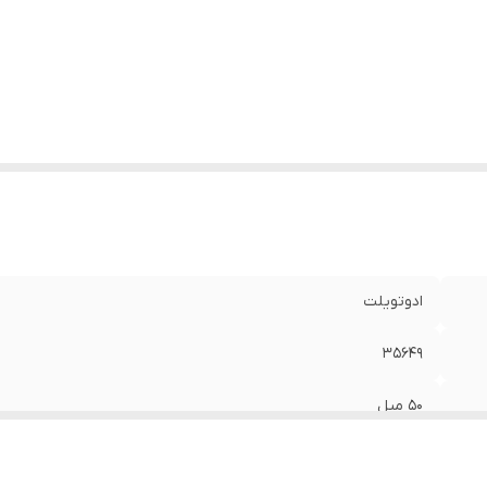
ادوتویلت
۳۵۶۴۹
۵۰ میل
گلی، میوه ای