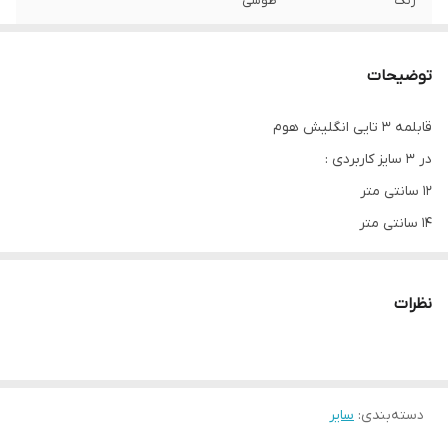
رنگ
طوسی
جنس
تفلون
توضیحات
قابلمه ۳ تایی انگلیش هوم
در ۳ سایز کاربردی :
۱۲ سانتی متر
۱۴ سانتی متر
۱۶ سانتی متر
با یک عدد دسته قابل جابجایی مشکی رنگ
نظرات
و درب اکرولیک شیشه ای
قابل استفاده در فضای غیر قابل اشتعال و فر
دسته‌بندی
:
سایر