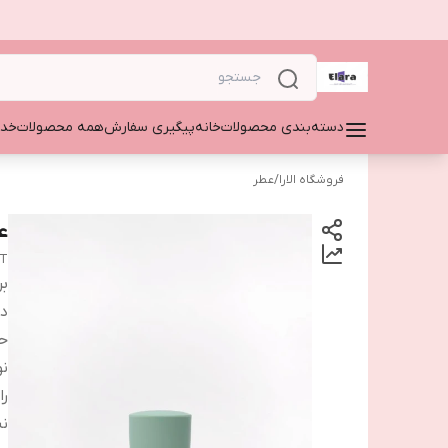
دسته‌بندی محصولات
خانه
پیگیری سفارش
همه محصولات
خدم
فروشگاه الارا
/
عطر
عط
DT
بر
دس
ح
نو
را
ن