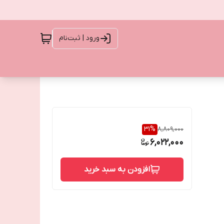
ورود | ثبت‌نام
31
%
8,809,000
6,022,000
افزودن به سبد خرید