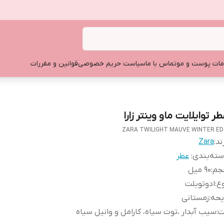
ات پوست و مو
تماس با ما
سیاست حریم خصوصی
قوانین و مقررات
ر توایلایت ماو وینتر زارا
ZARA TWILIGHT MAUVE WINTER E
ند:
Zara
ته‌بندی
:
عطر
جم
:
90 میل
ع
:
ادوتویلت
یحه
:
زمستانی
ت
:
سیب آبدار ،توت سیاه، کارامل و وانیل سیاه