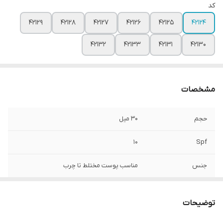
کد
42129
42128
42127
42126
42125
42124
42132
42133
42131
42130
مشخصات
حجم
۳۰ میل
10
Spf
جنس
مناسب پوست مختلط تا چرب
توضیحات