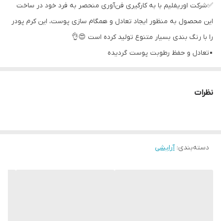
✅شرکت اوریفلیم با به کارگیری فن‌آوری منحصر به فرد خود در ساخت
این محصول به منظور ایجاد تعادل و همگام سازی پوست، این کرم پودر
را با رنگ بندی بسیار متنوع تولید کرده است 😍👌
▪️تعادل و حفظ رطوبت پوست گردیده
▪️پوششی 100٪ و یکنواخت و مات
▪️ظاهری کاملا طبیعی و سبک و در عین حال حرفه‌ای به آرایش شما
نظرات
میبخشد
▪️مقاوم در برابر تعریق و رطوبت هوا مقاومت
▪️تا ۱۲ ساعت ماندگاری
▪️با SPF 10 از پوست شما در مقابل تاثیرات مخرب آفتاب محافظت میکند
دسته‌بندی
:
آرایشی
▪️قابل استفاده با انگشت، براش و یا اسفنج 👌
42124 Alabaster Cool
42125 Vainilla Neutral
42126 Porcelain Cool