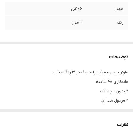
حجم
0.6 گرم
رنگ
۳ مدل
توضیحات
مارکر با جلوه میکروبلیدینگ در 3 رنگ جذاب
ماندگاری 48 ساعته
* بدون ایجاد لک
* فرمول ضد آب
* با تقلید از جهت طبیعی مو با حرکات کوچک در جهت رشد مو ، ابروهای
تمیزی داشته باشید
نظرات
👈 قبل از کار با مداد ، اطمینان حاصل کنید که کرم صورت روی ابروها