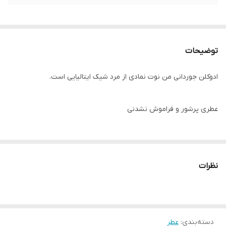
توضیحات
ادوکلن جوردانی من نوت نمادی از مرد شیک ایتالیایی است.
عطری پرشور و فراموش نشدنی
با ترکیبی از رایحه قهوه، خس خس و مرکبات ایتالیایی
نظرات
❤️اين ادوتويلت جديد،نسخه بهبود يافته جورداني نوت قديمي اوريفليم
ميباشد.
دسته‌بندی
:
عطر