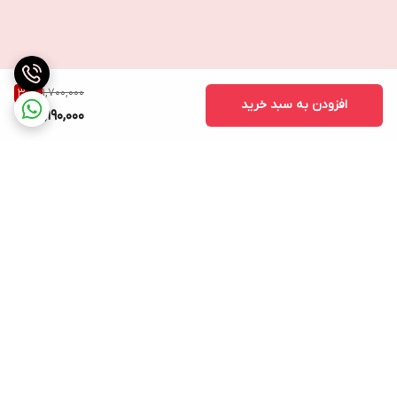
1,700,000
30
%
افزودن به سبد خرید
1,190,000
برگشت به بالا