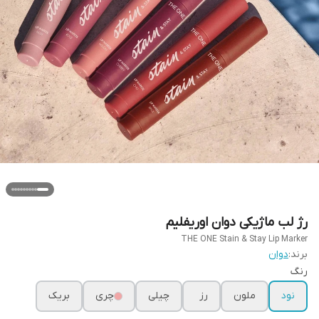
رژ لب ماژیکی دوان اوریفلیم
THE ONE Stain & Stay Lip Marker
برند:
دوان
رنگ
نود
ملون
رز
چیلی
چری
بریک