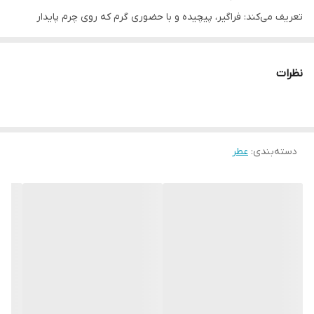
تعریف می‌کند: فراگیر، پیچیده و با حضوری گرم که روی چرم پایدار
می‌ماند.
ثبت سفارش از نمایندگی زارا ترکیه انجام میشه و حدود 10 الی 15 روز کاری
نظرات
پروسه ارسال دارد
دسته‌بندی
:
عطر