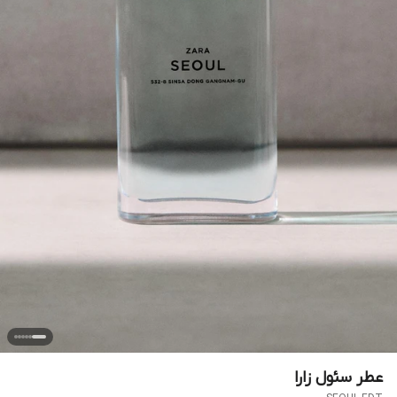
عطر سئول زارا