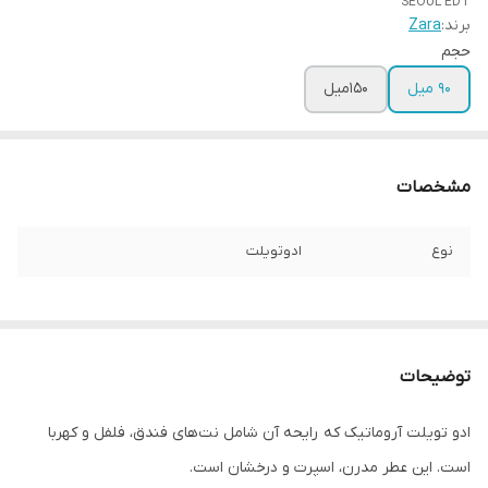
SEOUL EDT
برند:
Zara
حجم
90 میل
150میل
مشخصات
نوع
ادوتویلت
توضیحات
ادو تویلت آروماتیک که رایحه آن شامل نت‌های فندق، فلفل و کهربا
است. این عطر مدرن، اسپرت و درخشان است.