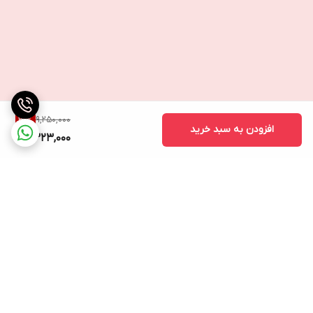
9,250,000
31
%
افزودن به سبد خرید
6,323,000
برگشت به بالا